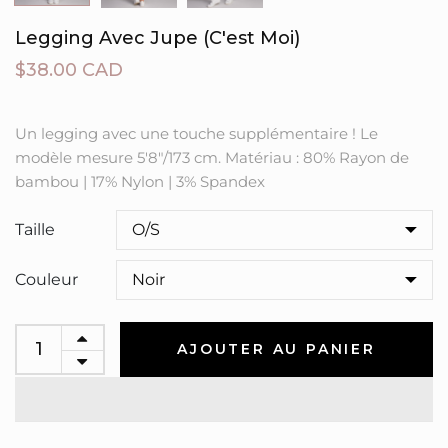
Legging Avec Jupe (C'est Moi)
$38.00 CAD
Un legging avec une touche supplémentaire ! Le
modèle mesure 5'8"/173 cm. Matériau : 80% Rayon de
bambou | 17% Nylon | 3% Spandex
Taille
Couleur
AJOUTER AU PANIER